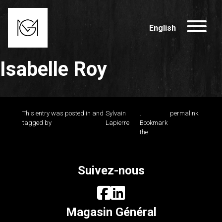
English
Isabelle Roy
This entry was posted in and
Sylvain
.
permalink
.
tagged by
Lapierre
Bookmark
the
Suivez-nous
Magasin Général